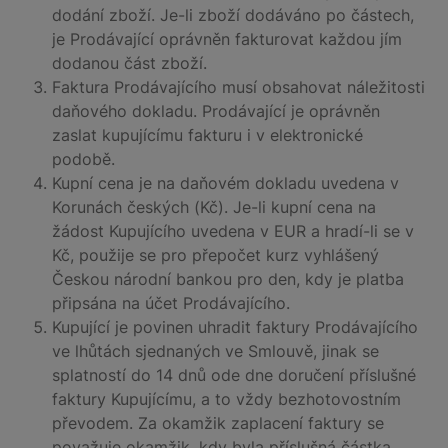
dodání zboží. Je-li zboží dodáváno po částech,
je Prodávající oprávněn fakturovat každou jím
dodanou část zboží.
Faktura Prodávajícího musí obsahovat náležitosti
daňového dokladu. Prodávající je oprávněn
zaslat kupujícímu fakturu i v elektronické
podobě.
Kupní cena je na daňovém dokladu uvedena v
Korunách českých (Kč). Je-li kupní cena na
žádost Kupujícího uvedena v EUR a hradí-li se v
Kč, použije se pro přepočet kurz vyhlášený
Českou národní bankou pro den, kdy je platba
připsána na účet Prodávajícího.
Kupující je povinen uhradit faktury Prodávajícího
ve lhůtách sjednaných ve Smlouvě, jinak se
splatností do 14 dnů ode dne doručení příslušné
faktury Kupujícímu, a to vždy bezhotovostním
převodem. Za okamžik zaplacení faktury se
považuje okamžik, kdy byla příslušná částka