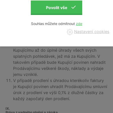
tvrzených nároků Kupujícího vůči Prodávajícímu.
Prodávající je oprávněn od Smlouvy odstoupit,
bude-li Kupující, přes písemnou výzvu
Prodávajícího k zaplacení v dodatečné lhůtě v
Souhlas můžete odmítnout
délce 10 dnů, v prodlení s úhradou jakéhokoliv
Nastavení cookies
svého závazku.
Prodávající je oprávněn pozastavit plnění
veškerých svých smluvních povinností vůči
Kupujícímu až do úplné úhrady všech svých
splatných pohledávek, jež má za Kupujícím. V
takovém případě bude Kupující povinen nahradit
Prodávajícímu veškeré škody, náklady a výdaje
jemu vzniklé.
V případě prodlení s úhradou kterékoliv faktury
je Kupující povinen uhradit Prodávajícímu smluvní
úrok z prodlení ve výši 0,1% z dlužné částky za
každý započatý den prodlení.
IX.
Práva z vadného plnění a záruka