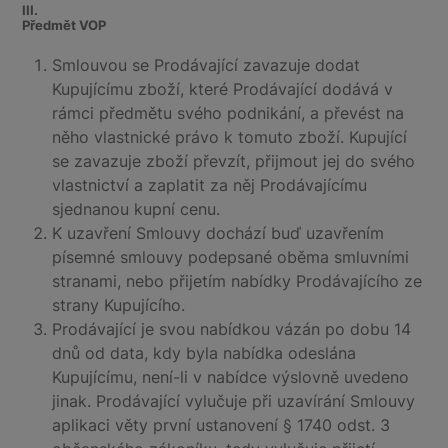
III.
Předmět VOP
Smlouvou se Prodávající zavazuje dodat
Kupujícímu zboží, které Prodávající dodává v
rámci předmětu svého podnikání, a převést na
něho vlastnické právo k tomuto zboží. Kupující
se zavazuje zboží převzít, přijmout jej do svého
vlastnictví a zaplatit za něj Prodávajícímu
sjednanou kupní cenu.
K uzavření Smlouvy dochází buď uzavřením
písemné smlouvy podepsané oběma smluvními
stranami, nebo přijetím nabídky Prodávajícího ze
strany Kupujícího.
Prodávající je svou nabídkou vázán po dobu 14
dnů od data, kdy byla nabídka odeslána
Kupujícímu, není-li v nabídce výslovně uvedeno
jinak. Prodávající vylučuje při uzavírání Smlouvy
aplikaci věty první ustanovení § 1740 odst. 3