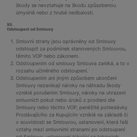
škody se nevztahuje na škodu způsobenou
úmyslně nebo z hrubé nedbalosti.
XII.
Odstoupení od Smlouvy
Smluvní strany jsou oprávněny od Smlouvy
odstoupit za podmínek stanovených Smlouvou,
těmito VOP nebo zákonem.
Odstoupením od smlouvy Smlouva zaniká, a to v
rozsahu učiněného odstoupení.
Odstoupením ani jiným způsobem ukončení
Smlouvy nezanikají nároky na náhradu škody
vzniklé porušením Smlouvy, nároky na uhrazení
smluvních pokut nebo úroků z prodlení dle
Smlouvy nebo těchto VOP, peněžité pohledávky
Prodávajícího za Kupujícím vzniklé na základě či
v souvislosti se Smlouvou, ustanovení, která řeší
vztahy mezi smluvními stranami po odstoupení
od Smlouvy, ustanovení týkající se takových