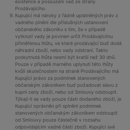
existence a posouzení vad ze strany
Prodávajícího.
Kupující má nároky z řádně uplatněných práv z
vadného plnění dle příslušných ustanovení
občanského zákoníku s tím, že v případě
vytknutí vady je povinen určit Prodávajícímu
přiměřenou lhůtu, ve které prodávající buď dodá
náhradní zboží, nebo vady odstraní. Takto
poskytnutá lhůta nesmí být kratší než 30 dnů.
Pouze v případě marného uplynutí této lhůty
kvůli skutečnostem na straně Prodávajícího má
Kupující právo za podmínek stanovených
občanským zákoníkem buď požadovat slevu z
kupní ceny zboží, nebo od Smlouvy odstoupit.
Týkají-li se vady pouze části dodaného zboží, je
Kupující oprávněn při splnění podmínek
stanovených občanským zákoníkem odstoupit
od Smlouvy pouze částečně v rozsahu
odpovídajícím vadné části zboží. Kupující své