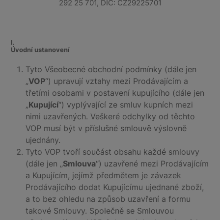
292 25 701, DIČ: CZ29225701
I.
Úvodní ustanovení
Tyto Všeobecné obchodní podmínky (dále jen
„
VOP
“) upravují vztahy mezi Prodávajícím a
třetími osobami v postavení kupujícího (dále jen
„
Kupující
“) vyplývající ze smluv kupních mezi
nimi uzavřených. Veškeré odchylky od těchto
VOP musí být v příslušné smlouvě výslovně
ujednány.
Tyto VOP tvoří součást obsahu každé smlouvy
(dále jen „
Smlouva
“) uzavřené mezi Prodávajícím
a Kupujícím, jejímž předmětem je závazek
Prodávajícího dodat Kupujícímu ujednané zboží,
a to bez ohledu na způsob uzavření a formu
takové Smlouvy. Společně se Smlouvou