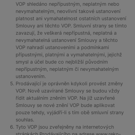
VOP shledáno nepřípustným, neplatným nebo
nevymahatelným, neovlivní takové ustanovení
platnost ani vymahatelnost ostatních ustanovení
Smlouvy ani těchto VOP. Smluvní strany se tímto
zavazují, že veškerá nepřípustná, neplatná a
nevymahatelná ustanovení Smlouvy a těchto
VOP nahradí ustanoveními a podmínkami
přípustnými, platnými a vymahatelnými, jejichž
smysl a účel bude co nejbližší původním
nepřípustným, neplatným či nevymahatelným
ustanovením.
Prodávající je oprávněn kdykoli provést změny
VOP. Nově uzavírané Smlouvy se budou vždy
řídit aktuálním zněním VOP. Na již uzavřené
Smlouvy se nové znění VOP bude aplikovat
pouze tehdy, vyjádří-li s tím obě smluvní strany
souhlas.
Tyto VOP jsou zveřejněny na internetových
stránkách Prodávajícího na adrese www.reko-