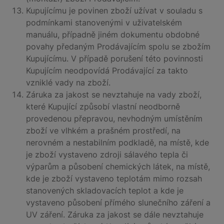
Kupujícímu je povinen zboží užívat v souladu s
podmínkami stanovenými v uživatelském
manuálu, případně jiném dokumentu obdobné
povahy předaným Prodávajícím spolu se zbožím
Kupujícímu. V případě porušení této povinnosti
Kupujícím neodpovídá Prodávající za takto
vzniklé vady na zboží.
Záruka za jakost se nevztahuje na vady zboží,
které Kupující způsobí vlastní neodborně
provedenou přepravou, nevhodným umístěním
zboží ve vlhkém a prašném prostředí, na
nerovném a nestabilním podkladě, na místě, kde
je zboží vystaveno zdroji sálavého tepla či
výparům a působení chemických látek, na místě,
kde je zboží vystaveno teplotám mimo rozsah
stanovených skladovacích teplot a kde je
vystaveno působení přímého slunečního záření a
UV záření. Záruka za jakost se dále nevztahuje