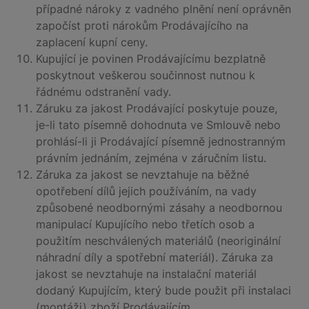
případné nároky z vadného plnění není oprávněn
započíst proti nárokům Prodávajícího na
zaplacení kupní ceny.
Kupující je povinen Prodávajícímu bezplatně
poskytnout veškerou součinnost nutnou k
řádnému odstranění vady.
Záruku za jakost Prodávající poskytuje pouze,
je-li tato písemně dohodnuta ve Smlouvě nebo
prohlásí-li ji Prodávající písemně jednostranným
právním jednáním, zejména v záručním listu.
Záruka za jakost se nevztahuje na běžné
opotřebení dílů jejich používáním, na vady
způsobené neodbornými zásahy a neodbornou
manipulací Kupujícího nebo třetích osob a
použitím neschválených materiálů (neoriginální
náhradní díly a spotřební materiál). Záruka za
jakost se nevztahuje na instalační materiál
dodaný Kupujícím, který bude použit při instalaci
(montáži) zboží Prodávajícím.