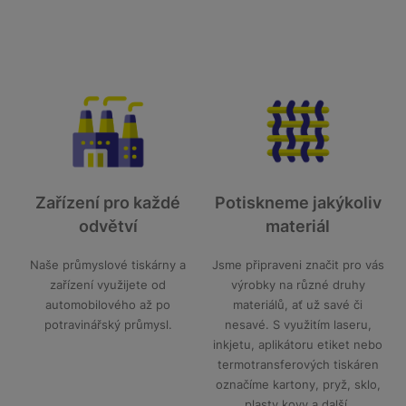
Zařízení pro každé
Potiskneme jakýkoliv
odvětví
materiál
Naše průmyslové tiskárny a
Jsme připraveni značit pro vás
zařízení využijete od
výrobky na různé druhy
automobilového až po
materiálů, ať už savé či
potravinářský průmysl.
nesavé. S využitím laseru,
inkjetu, aplikátoru etiket nebo
termotransferových tiskáren
označíme kartony, pryž, sklo,
plasty kovy a další.