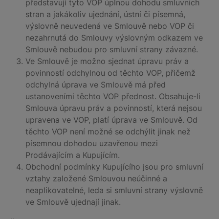
představují tyto VOP úplnou dohodu smluvních
stran a jakákoliv ujednání, ústní či písemná,
výslovně neuvedená ve Smlouvě nebo VOP či
nezahrnutá do Smlouvy výslovným odkazem ve
Smlouvě nebudou pro smluvní strany závazné.
Ve Smlouvě je možno sjednat úpravu práv a
povinností odchylnou od těchto VOP, přičemž
odchylná úprava ve Smlouvě má před
ustanoveními těchto VOP přednost. Obsahuje-li
Smlouva úpravu práv a povinností, která nejsou
upravena ve VOP, platí úprava ve Smlouvě. Od
těchto VOP není možné se odchýlit jinak než
písemnou dohodou uzavřenou mezi
Prodávajícím a Kupujícím.
Obchodní podmínky Kupujícího jsou pro smluvní
vztahy založené Smlouvou neúčinné a
neaplikovatelné, leda si smluvní strany výslovně
ve Smlouvě ujednají jinak.