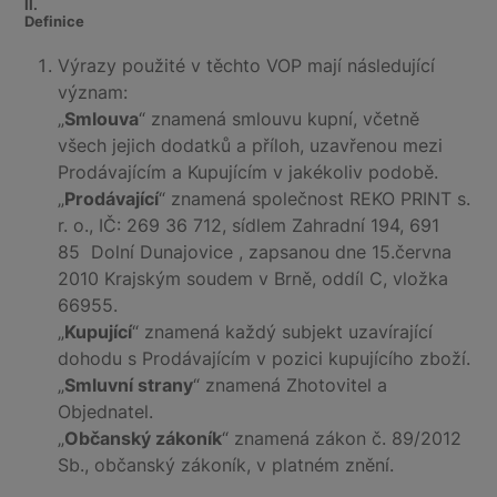
II.
Definice
Výrazy použité v těchto VOP mají následující
význam:
„
Smlouva
“ znamená smlouvu kupní, včetně
všech jejich dodatků a příloh, uzavřenou mezi
Prodávajícím a Kupujícím v jakékoliv podobě.
„
Prodávající
“ znamená společnost REKO PRINT s.
r. o., IČ: 269 36 712, sídlem Zahradní 194, 691
85 Dolní Dunajovice , z
apsanou dne 15.června
2010 Krajským soudem v Brně, oddíl C, vložka
66955
.
„
Kupující
“ znamená každý subjekt uzavírající
dohodu s Prodávajícím v pozici kupujícího zboží.
„
Smluvní strany
“ znamená Zhotovitel a
Objednatel.
„
Občanský zákoník
“ znamená zákon č. 89/2012
Sb., občanský zákoník, v platném znění.