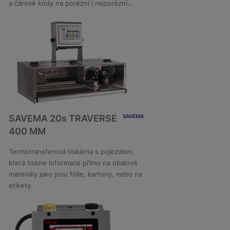
a čárové kódy na porézní i neporézní
povrchy v náročných průmyslových
prostředích.
SAVEMA 20s TRAVERSE
SAVEMA
400 MM
DETAIL
Termotransferová tiskárna s pojezdem,
která tiskne informace přímo na obalové
materiály jako jsou fólie, kartony, nebo na
etikety.