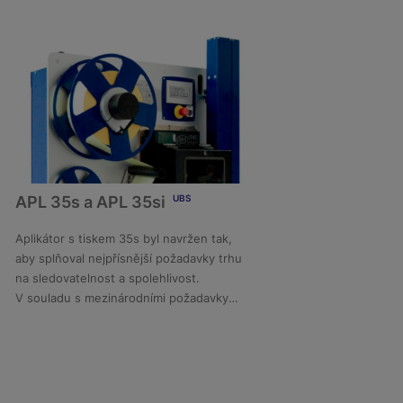
APL 35s a APL 35si
UBS
Aplikátor s tiskem 35s byl navržen tak,
aby splňoval nejpřísnější požadavky trhu
DETAIL
na sledovatelnost a spolehlivost.
V souladu s mezinárodními požadavky
GS1 tiskne a označuje v reálném čase.
APL35s disponuje návinem etiket o
průměru 300 mm a lze jej dovybavit
návinem 350 mm. Je vybaven regulací
napětí návinu etiket a vyměnit návin je