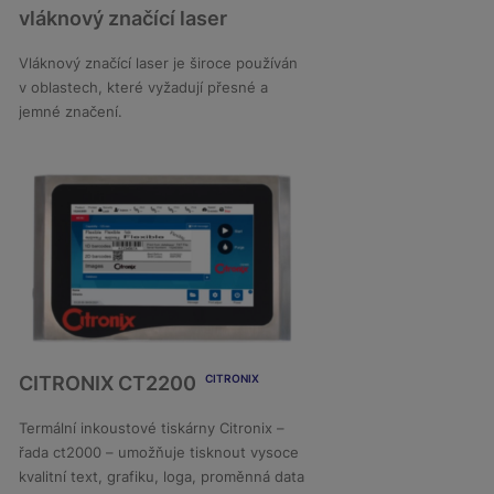
vláknový značící laser
DETAIL
Vláknový značící laser je široce používán
v oblastech, které vyžadují přesné a
jemné značení.
CITRONIX CT2200
CITRONIX
Termální inkoustové tiskárny Citronix –
řada ct2000 – umožňuje tisknout vysoce
DETAIL
kvalitní text, grafiku, loga, proměnná data