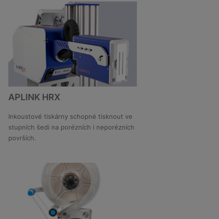
velmi jednoduché a rychlé.
APLINK HRX
Inkoustové tiskárny schopné tisknout ve
stupních šedi na porézních i neporézních
DETAIL
površích.