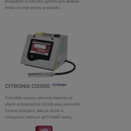
Kompaktní a robustní systém pro aplikaci
etiket na obě strany produktu.
DETAIL
CITRONIX CI5500
CITRONIX
Pokročilá vysoce výkonná tiskárna se
všemi schopnostmi ci5300 plus pokročilé
DETAIL
funkce připojení, jako je ciLink a
schopnost tisknout až 5 řádků textu,
grafiky a čárových kódů vysokou
rychlostí.