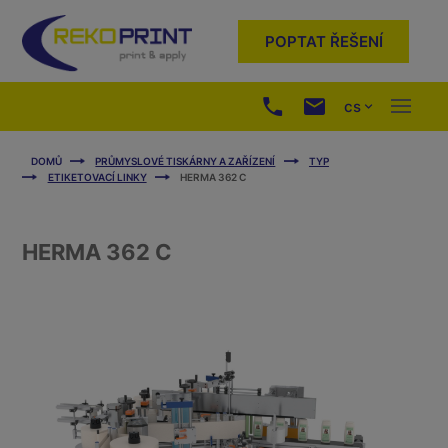
POPTAT ŘEŠENÍ
cs
DOMŮ
PRŮMYSLOVÉ TISKÁRNY A ZAŘÍZENÍ
TYP
ETIKETOVACÍ LINKY
HERMA 362 C
HERMA 362 C