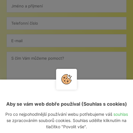
Jméno a příjmení
Telefonní číslo
E-mail
S čím Vám můžeme pomoct?
Aby se vám web dobře používal (Souhlas s cookies)
Pro co nejpohodlnější používání webu potřebujeme váš
souhlas
se zpracováním souborů cookies. Souhlas udělíte kliknutím na
O VAŠE DATA JE U NÁS POSTARÁNO.
PŘEČTĚTE SI O
OCHR. OS. ÚDAJŮ
.
tlačítko "Povolit vše".