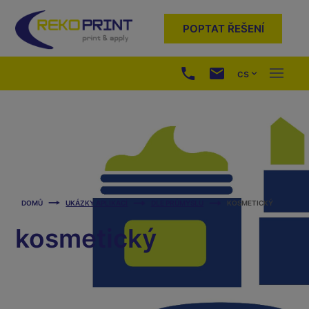
POPTAT ŘEŠENÍ
cs
DOMŮ
UKÁZKY APLIKACÍ
DLE PRŮMYSLU
KOSMETICKÝ
kosmetický