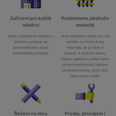
Zařízení pro každé
Potiskneme jakýkoliv
odvětví
materiál
Naše průmyslové tiskárny a
Jsme připraveni značit pro vás
zařízení využijete od
výrobky na různé druhy
automobilového až po
materiálů, ať už savé či
potravinářský průmysl.
nesavé. S využitím laseru,
inkjetu, aplikátoru etiket nebo
termotransferových tiskáren
označíme kartony, pryž, sklo,
plasty kovy a další.
Řešení na míru
Prodej, pronájem i