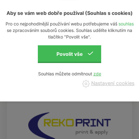
S čím Vám můžeme pomoct?
Aby se vám web dobře používal (Souhlas s cookies)
Pro co nejpohodlnější používání webu potřebujeme váš
souhlas
se zpracováním souborů cookies. Souhlas udělíte kliknutím na
tlačítko "Povolit vše".
Souhlas můžete odmítnout
O VAŠE DATA JE U NÁS POSTARÁNO.
PŘEČTĚTE SI O
OCHR. OS. ÚDAJŮ
.
Nastavení cookies