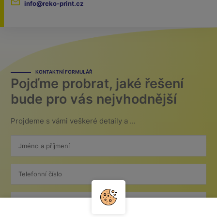
info@reko-print.cz
KONTAKTNÍ FORMULÁŘ
Pojďme probrat, jaké řešení
bude pro vás nejvhodnější
Projdeme s vámi veškeré detaily a ...
Jméno a příjmení
Telefonní číslo
E-mail