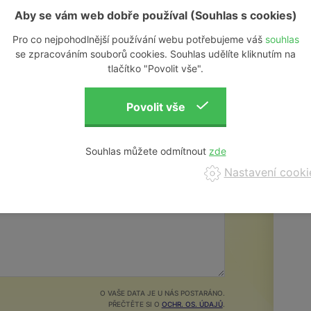
Aby se vám web dobře používal (Souhlas s cookies)
Pro co nejpohodlnější používání webu potřebujeme váš
souhlas
se zpracováním souborů cookies. Souhlas udělíte kliknutím na
tlačítko "Povolit vše".
e pro vás nejvhodnější
E-mail
Souhlas můžete odmítnout
Nastavení cooki
O VAŠE DATA JE U NÁS POSTARÁNO.
PŘEČTĚTE SI O
OCHR. OS. ÚDAJŮ
.