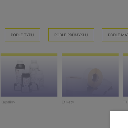
PODLE TYPU
PODLE PRŮMYSLU
PODLE MA
Kapaliny
Etikety
TT