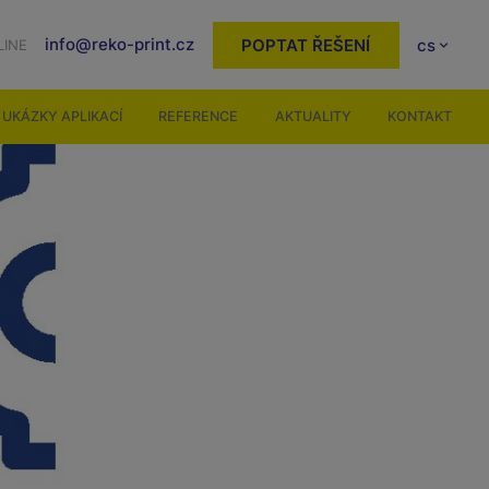
info@reko-print.cz
POPTAT ŘEŠENÍ
cs
LINE
UKÁZKY APLIKACÍ
REFERENCE
AKTUALITY
KONTAKT