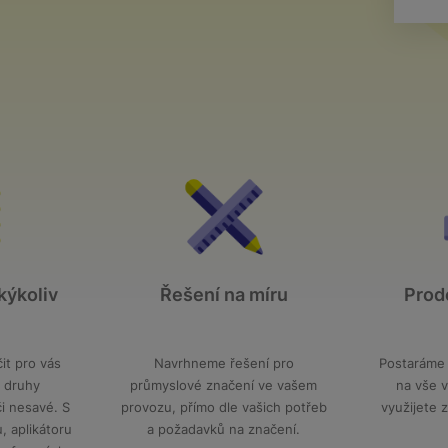
kýkoliv
Řešení na míru
Prode
l
it pro vás
Navrhneme řešení pro
Postaráme s
 druhy
průmyslové značení ve vašem
na vše v
či nesavé. S
provozu, přímo dle vašich potřeb
využijete 
u, aplikátoru
a požadavků na značení.