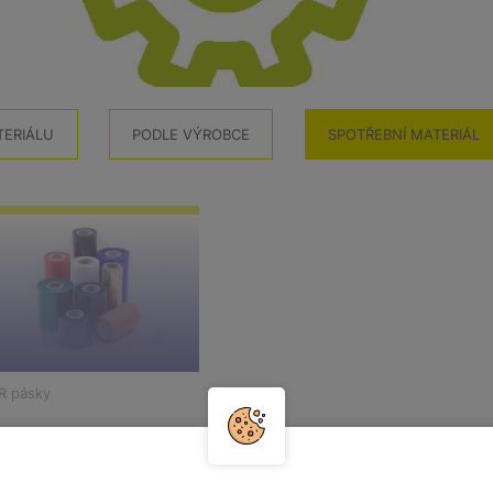
TERIÁLU
PODLE VÝROBCE
SPOTŘEBNÍ MATERIÁL
R pásky