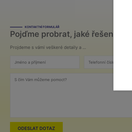
KONTAKTNÍ FORMULÁŘ
Pojďme probrat, jaké řešení bud
Projdeme s vámi veškeré detaily a ...
Jméno a příjmení
Telefonní číslo
S čím Vám můžeme pomoct?