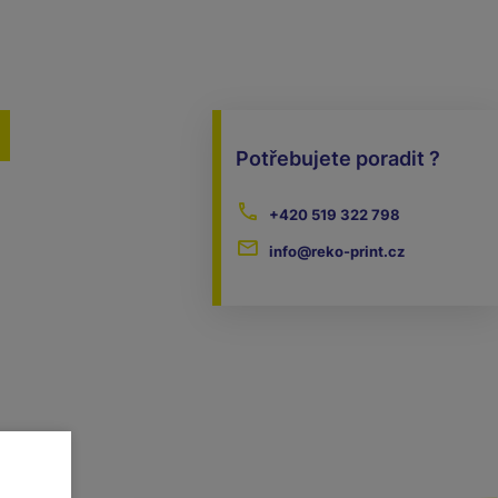
Potřebujete poradit ?
+420 519 322 798
info@reko-print.cz