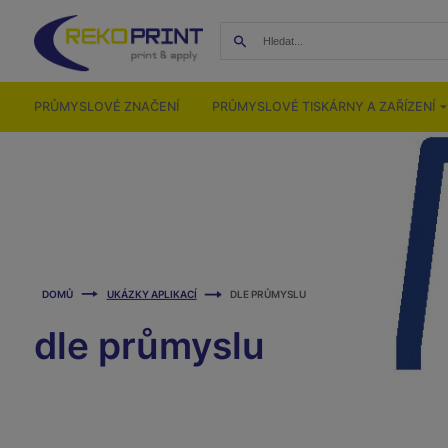
PRŮMYSLOVÉ ZNAČENÍ
PRŮMYSLOVÉ TISKÁRNY A ZAŘÍZENÍ
DOMŮ
UKÁZKY APLIKACÍ
DLE PRŮMYSLU
dle průmyslu