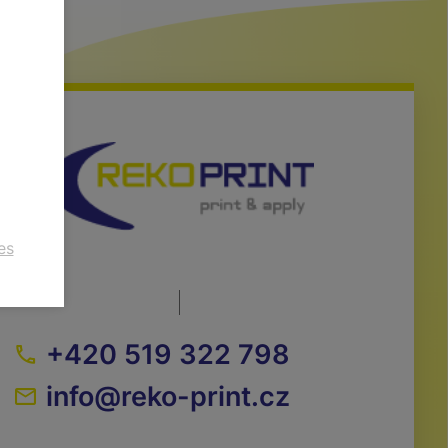
es
+420 519 322 798
info@reko-print.cz