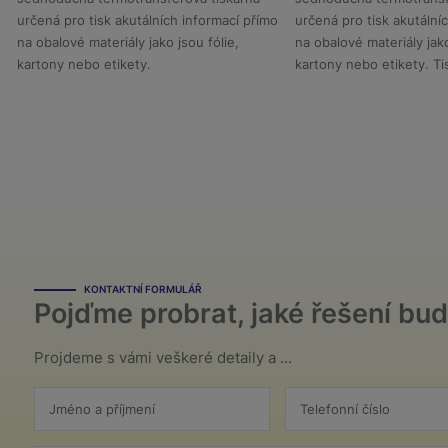
určená pro tisk akutálních informací přímo
určená pro tisk akutální
na obalové materiály jako jsou fólie,
na obalové materiály jako
kartony nebo etikety.
kartony nebo etikety. T
buď v kontinuálním neb
režimu.
KONTAKTNÍ FORMULÁŘ
Pojďme probrat, jaké řešení bud
Projdeme s vámi veškeré detaily a ...
Jméno a příjmení
Telefonní číslo