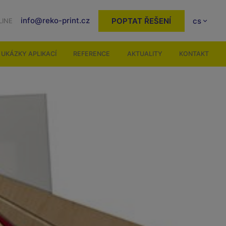
info@reko-print.cz
POPTAT ŘEŠENÍ
cs
LINE
UKÁZKY APLIKACÍ
REFERENCE
AKTUALITY
KONTAKT