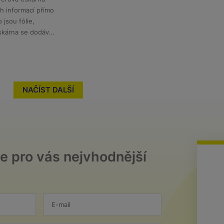
ch informací přímo
 jsou fólie,
iskárna se dodává
o krokovém
NAČÍST DALŠÍ
e pro vás nejvhodnější
E-mail