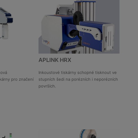
APLINK HRX
nová
Inkoustové tiskárny schopné tisknout ve
kárny pro značení
stupních šedi na porézních i neporézních
L
DETAIL
površích.