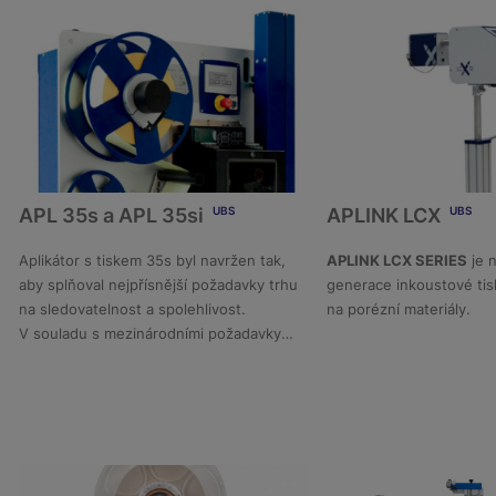
APL 35s a APL 35si
APLINK LCX
UBS
UBS
Aplikátor s tiskem 35s byl navržen tak,
APLINK LCX SERIES
je 
aby splňoval nejpřísnější požadavky trhu
generace
inkoustové tis
DETAIL
DETAI
na sledovatelnost a spolehlivost.
na porézní materiály.
V souladu s mezinárodními požadavky
GS1 tiskne a označuje v reálném čase.
APL35s disponuje návinem etiket o
průměru 300 mm a lze jej dovybavit
návinem 350 mm. Je vybaven regulací
napětí návinu etiket a vyměnit návin je
velmi jednoduché a rychlé.