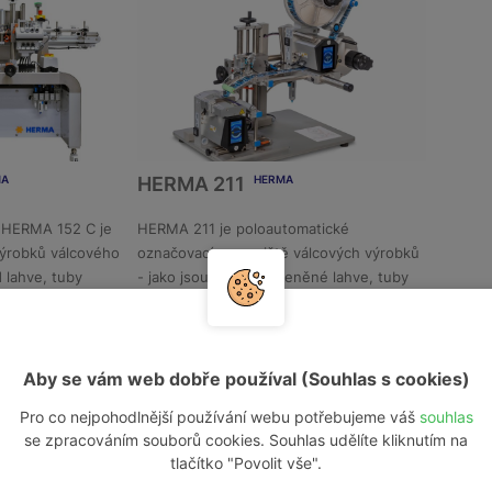
HERMA 211
MA
HERMA
a HERMA 152 C je
HERMA 211 je poloautomatické
výrobků válcového
označovací pracoviště válcových výrobků
L
DETAIL
d lahve, tuby
- jako jsou trubky, skleněné lahve, tuby
nebo ampule.
Aby se vám web dobře používal (Souhlas s cookies)
Pro co nejpohodlnější používání webu potřebujeme váš
souhlas
se zpracováním souborů cookies. Souhlas udělíte kliknutím na
tlačítko "Povolit vše".