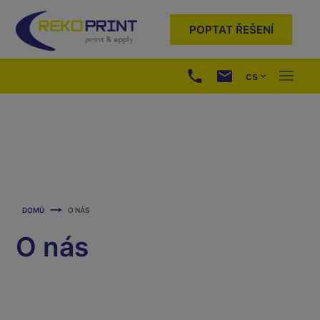
POPTAT ŘEŠENÍ
cs
DOMŮ
O NÁS
O nás