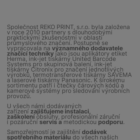
Společnost REKO PRINT, s.r.o. byla založena
v roce 2010 partnery s dlouhodobými
praktickými zkušenostmi v oblasti
průmyslového značení. Postupně se
vypracovala na
významného dodavatele
značící techniky
jako jsou aplikátory etiket
Herma, ink-jet tiskárny United Barcode
Systems pro skupinová balení, ink-jet
tiskárny Citronix pro značení jednotlivých
výrobků, termotransferové tiskárny SAVEMA
a laserové tiskárny Panasonic. K širokému
sortimentu patří i čtečky čárových kódů a
kamerové systémy pro sledování výrobních
provozů.
U všech námi dodávaných
zařízení
zajišťujeme instalaci,
zaškolení
obsluhy, profesionální záruční
i pozáruční
servis a
metodickou
podporu
.
Samozřejmostí je zajištění
dodávek
spotřebního materiálu
do všech našich