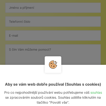
Jméno a příjmení
Telefonní číslo
E-mail
S čím Vám můžeme pomoct?
Aby se vám web dobře používal (Souhlas s cookies)
Pro co nejpohodlnější používání webu potřebujeme váš
souhlas
se zpracováním souborů cookies. Souhlas udělíte kliknutím na
O VAŠE DATA JE U NÁS POSTARÁNO.
tlačítko "Povolit vše".
PŘEČTĚTE SI O
OCHR. OS. ÚDAJŮ
.