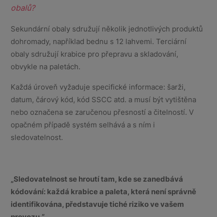
obalů?
Sekundární obaly sdružují několik jednotlivých produktů
dohromady, například bednu s 12 lahvemi. Terciární
obaly sdružují krabice pro přepravu a skladování,
obvykle na paletách.
Každá úroveň vyžaduje specifické informace: šarži,
datum, čárový kód, kód SSCC atd. a musí být vytištěna
nebo označena se zaručenou přesností a čitelností. V
opačném případě systém selhává a s ním i
sledovatelnost.
„Sledovatelnost se hroutí tam, kde se zanedbává
kódování: každá krabice a paleta, která není správně
identifikována, představuje tiché riziko ve vašem
provozu.“