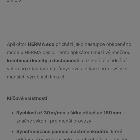
2025
Aplikátor
HERMA eco
přichází jako nástupce oblíbeného
modelu HERMA basic. Tento aplikátor nabízí výjimečnou
kombinaci kvality a dostupnosti
, což z něj činí ideální
volbu pro standardní průmyslové aplikace především v
menších výrobních linkách.
Klíčové vlastnosti
Rychlost až 30
m/min
a
šířka etiket až 160
mm
–
značný výkon i pro menší provozy
Synchronizace pomocí master enkodéru
, který
udržuje přesné časy aplikace etiket díky sledování