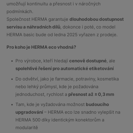
umožňují kontinuitu a přesnost i v náročných
podmínkách.
Společnost HERMA garantuje
dlouhodobou dostupnost
servisu a náhradních dílů
, dokonce i poté, co model
HERMA basic bude od ledna 2025 vyřazen z prodeje.
Pro koho je HERMA eco vhodná?
Pro výrobce, kteří hledají
cenově dostupné
, ale
spolehlivé řešení pro automatické etiketování
Do odvětví, jako je farmacie, potraviny, kosmetika
nebo lehký průmysl, kde je požadována
jednoduchost, rychlost a
přesnost až ±
0,3
mm
Tam, kde je vyžadována možnost
budoucího
upgradování
– HERMA eco lze snadno vylepšit na
HERMA 500 díky identickým konektorům a
modularitě