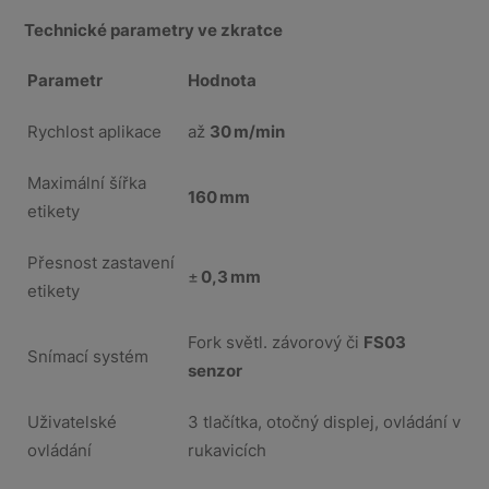
Technické parametry ve zkratce
Parametr
Hodnota
Rychlost aplikace
až
30
m/min
Maximální šířka
160
mm
etikety
Přesnost zastavení
±
0,3
mm
etikety
Fork světl. závorový či
FS03
Snímací systém
senzor
Uživatelské
3 tlačítka, otočný displej, ovládání v
ovládání
rukavicích